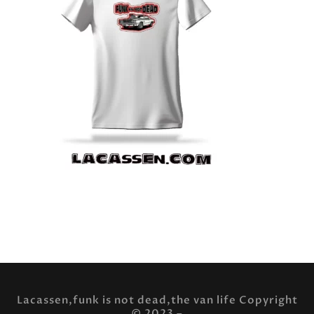
Parfait pour les passionnés de DIY (Do It Yourself), ce
fichier graphique haute résolution vous permet
d’imprimer des T-shirts
Lacassen,funk is not dead,the van life Copyright
© 2023 –