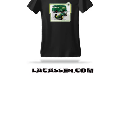
Plongez dans l’univers vintage de Lacassen Motors avec
ce design exclusif inspiré du célèbre Matchbox K5
Racing Transporter (1965-1969) et de sa voiture de
course. Une création unique en hommage aux icônes
miniatures de l’époque, 100% dans l’esprit « Lacassen
Vintage Edition ».