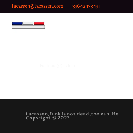
lacassen@lacassen.com
33642433431
Funkfast3 5 fichier
funkfast3 fichier muscle car design
Lacassen,funk is not dead,the van life
Copyright © 2023 –