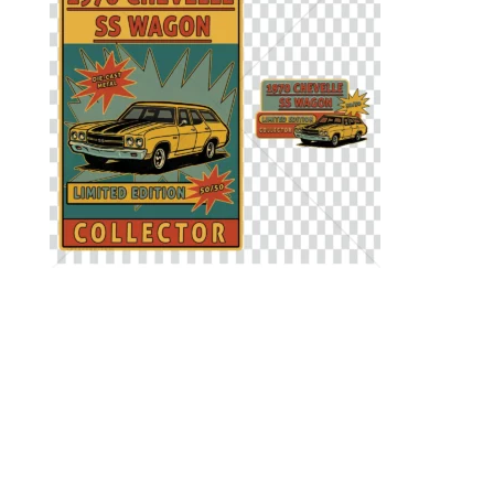
Découvrez le design exclusif 1970 Chevelle SS Wagon : un
pack complet avec illustration arrière grand format et
logo avant poitrine plus discret. Inspiré de l’univers Hot
Wheels et des muscle cars des années 70, ce visuel
collector en édition limitée (50 exemplaires) est idéal
pour vos créations textiles, tote bags ou affiches rétro.