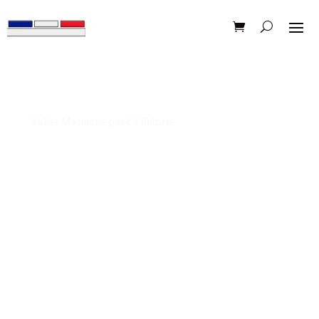
Valles Marineris pack 8 fichiers
Un van vintage qui flotte au-dessus de Valles Marineris,
c’est pas un rêve… c’est ton prochain projet DIY !
Design parfait pour les passionnés de vanlife, de
science-fiction et de funk galactique.
Avec ses réacteurs bleus et son style rétro bien assumé,
ce visuel t’embarque direct pour un roadtrip cosmique.
Disponible en 25 fichiers haute résolution – imprimable
chez soi ou chez les pros.
🚐💫 Ready for liftoff?