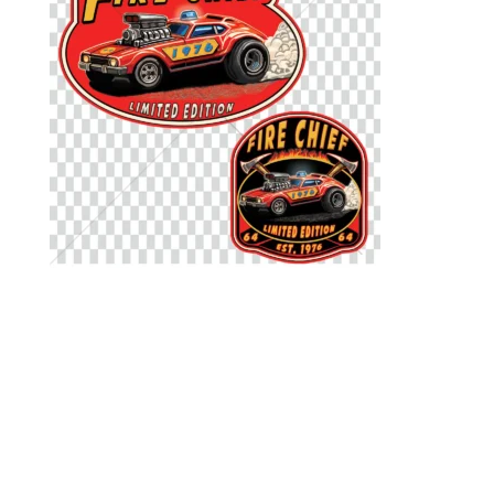
Un design pour les initiés.
Un clin d’œil aux années 70, aux miniatures cultes et à la
culture garage.
Fire Chief ’76 — Collector Series #64, c’est plus qu’un
visuel : c’est un code, une référence, une attitude.
Création originale en édition ultra limitée, pensée pour
ceux qui reconnaissent les chiffres avant même de lire le
nom.