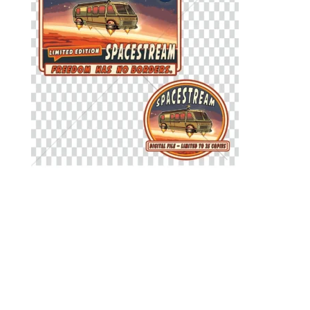
Illustration de présentation du pack digital
SpaceStream – The Van Life comprenant un design dos
et un badge face.
Ce visuel est un exemple d’application sur textile
destiné à montrer le rendu après impression.
Le produit vendu sur lacassen.com est un fichier