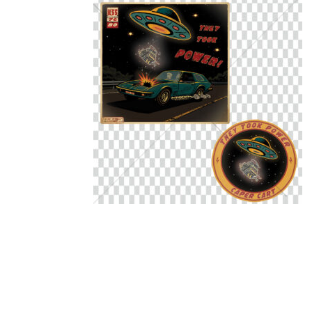
“THEY TOOK POWER!” est une création originale L
Le visuel met en scène une Caper Cart K55 poursui
Cette édition collector “ONLY ONE — NO REPRINT” 