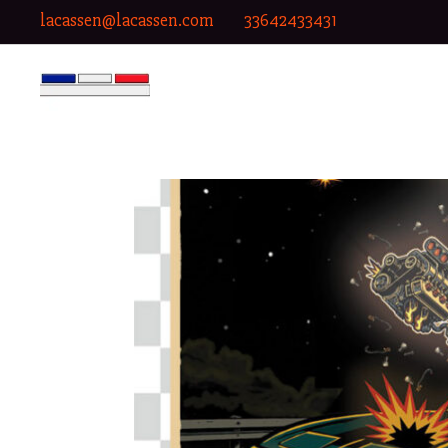
lacassen@lacassen.com
33642433431