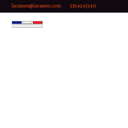
lacassen@lacassen.com
33642433431
c15 du seigneur pack 8 fichiers
Pack digital C15 du Seigneur — Édition Chasseur.
Ce pack collector contient 8 fichiers haute définit
Inclus dans le pack :
✔ Fichiers dos et poitrine HD
✔ Versions fond transparent
✔ Formats A4 prêts à imprimer