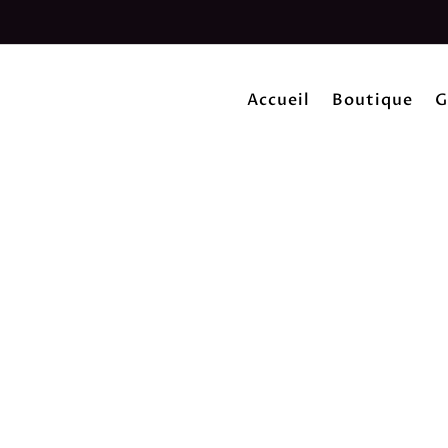
Accueil
Boutique
G
ion prêts à l’emploi pour l’impression textile, les projets DIY, l’impres