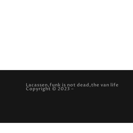
✔ Versions effet miroir pour transfert textile
✔ Qualité 300 DPI
✔ Utilisation DIY et POD
✔ Création originale Lacassen
C15 du Seigneur — Le roi des chemins de traverse.
Lacassen® — Collection Héritage.
Lacassen,funk is not dead,the van life
Copyright © 2023 –