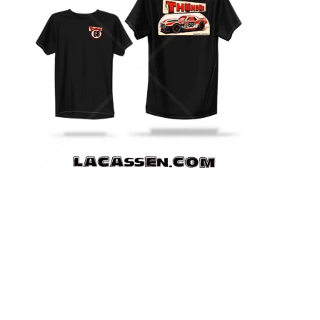
Mockup de présentation du design Thunder ’68 —
Collector Series #68 appliqué sur un tee-shirt noir. Ce
visuel permet de visualiser le rendu du design principal
au dos ainsi que du patch poitrine assorti. Inspiré des
muscle cars américaines, des voitures de course vintage
et de l’univers des miniatures de collection. Création
originale Lacassen Motors.