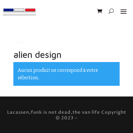
Accueil
/ Produits identifiés “alien design”
alien design
Aucun produit ne correspond à votre
sélection.
Lacassen,funk is not dead,the van life Copyright
© 2023 –