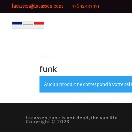
lacassen@lacassen.com
33642433431
Accueil
/ Produits identifiés “funk”
funk
Aucun produit ne correspond à votre sél
Lacassen,funk is not dead,the van life
Copyright © 2023 –