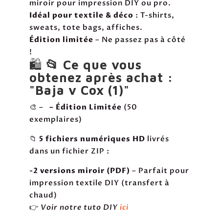
miroir pour impression DIY ou pro.
Idéal pour textile & déco
: T-shirts,
sweats, tote bags, affiches.
Édition limitée
– Ne passez pas à côté
!
🛍️
📂 Ce que vous
obtenez après achat :
"Baja v Cox (1)"
🎨 –
– Édition Limitée
(50
exemplaires)
📁
5 fichiers numériques HD
livrés
dans un fichier ZIP :
-2 versions miroir (PDF)
– Parfait pour
impression textile DIY (transfert à
chaud)
👉
Voir notre tuto DIY
ici