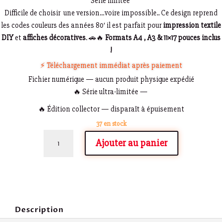
Série limitée
Difficile de choisir une version…voire impossible.. Ce design reprend
les codes couleurs des années 80′ il est parfait pour
impression textile
DIY
et
affiches décoratives
. 🚗🔥
Formats A4 , A3 & 11×17 pouces inclus
!
⚡ Téléchargement immédiat après paiement
Fichier numérique — aucun produit physique expédié
🔥 Série ultra-limitée —
🔥 Édition collector — disparaît à épuisement
37 en stock
quantité
Ajouter au panier
de
"Baja
v
Cox
(1)"
Description