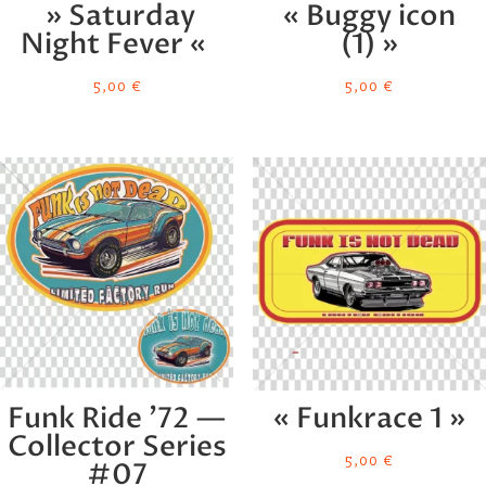
» Saturday
« Buggy icon
Night Fever «
(1) »
5,00
€
5,00
€
Funk Ride ’72 —
« Funkrace 1 »
Collector Series
5,00
€
#07