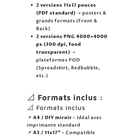
2 versions 11x17 pouces
(PDF standard)
➝ posters &
grands formats (Front &
Back)
2 versions PNG 4000×4000
px (300 dpi, fond
transparent)
➝
plateformes POD
(Spreadshirt, Redbubble,
etc.)
📐
Formats inclus :
📐 Formats inclus
📌
A4 / DIY miroir
– Idéal avec
imprimante standard
📌
A3 / 11x17"
– Compatible