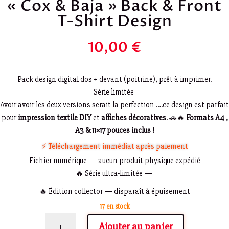
« Cox & Baja » Back & Front
T-Shirt Design
10,00
€
Pack design digital dos + devant (poitrine), prêt à imprimer.
Série limitée
Avoir avoir les deux versions serait la perfection ….ce design est parfait
pour
impression textile DIY
et
affiches décoratives
. 🚗🔥
Formats A4 ,
A3 & 11×17 pouces inclus !
⚡ Téléchargement immédiat après paiement
Fichier numérique — aucun produit physique expédié
🔥 Série ultra-limitée —
🔥 Édition collector — disparaît à épuisement
17 en stock
quantité
Ajouter au panier