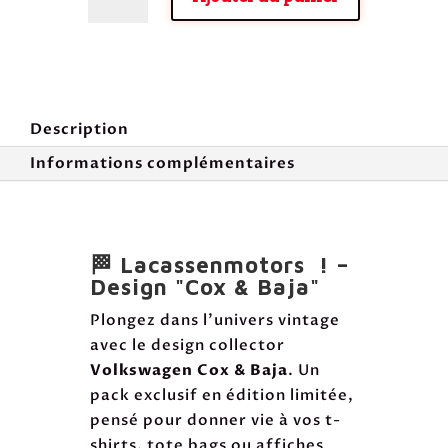
de
"Cox
&
Baja"
Back
Description
&
Front
Informations complémentaires
T-
Shirt
Design
🏁 Lacassenmotors ! –
Design "Cox & Baja"
Plongez dans l’univers vintage
avec le design collector
Volkswagen Cox & Baja
. Un
pack exclusif en édition limitée,
pensé pour donner vie à vos t-
shirts, tote bags ou affiches