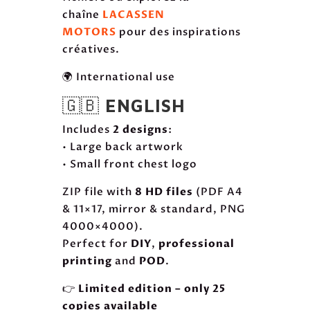
chaîne
LACASSEN
MOTORS
pour des inspirations
créatives.
🌍 International use
🇬🇧
ENGLISH
Includes
2 designs
:
• Large back artwork
• Small front chest logo
ZIP file with
8 HD files
(PDF A4
& 11×17, mirror & standard, PNG
4000×4000).
Perfect for
DIY
,
professional
printing
and
POD
.
👉
Limited edition – only 25
copies available