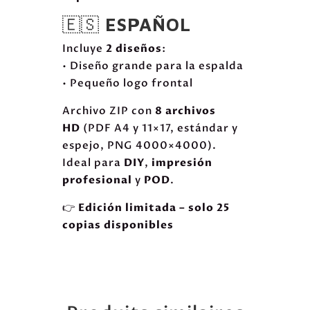
🇪🇸
ESPAÑOL
Incluye
2 diseños
:
• Diseño grande para la espalda
• Pequeño logo frontal
Archivo ZIP con
8 archivos
HD
(PDF A4 y 11×17, estándar y
espejo, PNG 4000×4000).
Ideal para
DIY
,
impresión
profesional
y
POD
.
👉
Edición limitada – solo 25
copias disponibles