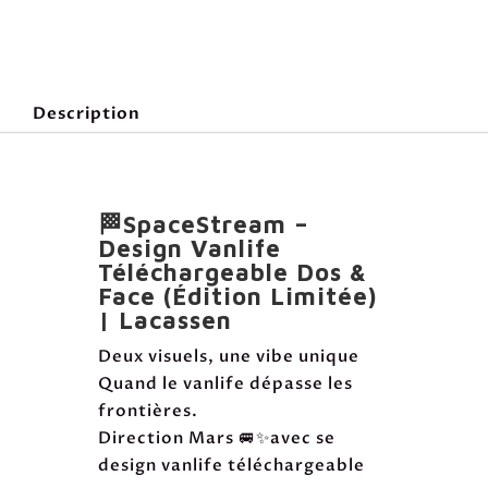
SpaceStream
–
van
life-
Description
Back
&
Front
T-
🏁SpaceStream –
Shirt
Design Vanlife
Design
Téléchargeable Dos &
Face (Édition Limitée)
| Lacassen
Deux visuels, une vibe unique
Quand le vanlife dépasse les
frontières.
Direction Mars 🚐✨avec se
design vanlife téléchargeable