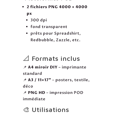
2 fichiers PNG 4000 × 4000
px
300 dpi
fond transparent
prêts pour Spreadshirt,
Redbubble, Zazzle, etc.
📐 Formats inclus
📌
A4 miroir DIY
– imprimante
standard
📌
A3 / 11×17"
– posters, textile,
déco
📌
PNG HD
– impression POD
immédiate
🎨 Utilisations