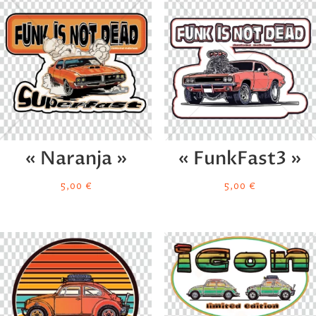
« Naranja »
« FunkFast3 »
5,00
€
5,00
€