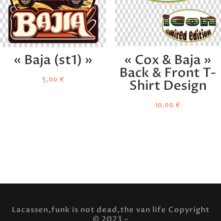
« Baja (st1) »
« Cox & Baja »
Back & Front T-
5,00
€
Shirt Design
10,00
€
Lacassen,funk is not dead,the van life Copyright
© 2023 –