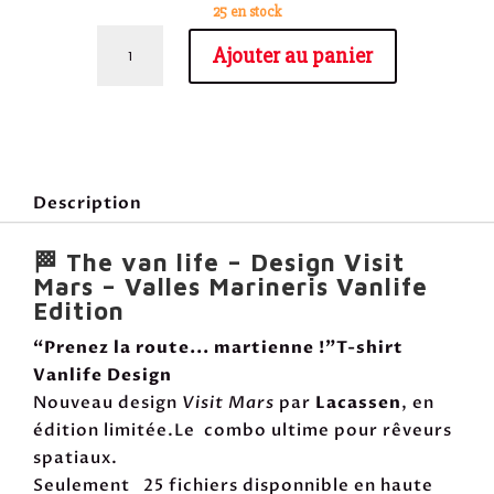
25 en stock
quantité
Ajouter au panier
de
Visit
Mars
–
Valles
Description
Marineris
-
🏁 The van life – Design Visit
van
Mars – Valles Marineris Vanlife
life
Edition
-
Back
“Prenez la route... martienne !”T-shirt
&
Vanlife Design
Front
Nouveau design
Visit Mars
par
Lacassen
, en
T-
édition limitée.Le combo ultime pour rêveurs
Shirt
spatiaux.
Design
Seulement 25 fichiers disponnible en haute